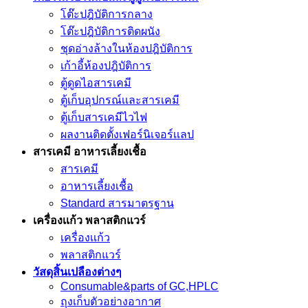
โต๊ะปฎิบัติการกลาง
โต๊ะปฎิบัติการติดผนัง
ชุดอ่างล้างในห้องปฎิบัติการ
เก้าอี้ห้องปฎิบัติการ
ตู้ดูดไอสารเคมี
ตู้เก็บอุปกรณ์เเละสารเคมี
ตู้เก็บสารเคมีไวไฟ
ผลงานติดตั้งเฟอร์นิเจอร์เเลป
สารเคมี อาหารเลี้ยงเชื้อ
สารเคมี
อาหารเลี้ยงเชื้อ
Standard สารมาตรฐาน
เครื่องเเก้ว พลาสติกแวร์
เครื่องเเก้ว
พลาสติกแวร์
วัสดุสิ้นเปลืองต่างๆ
Consumable&parts of GC,HPLC
ถุงเก็บตัวอย่างอากาศ