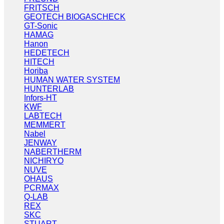
FRITSCH
GEOTECH BIOGASCHECK
GT-Sonic
HAMAG
Hanon
HEDETECH
HITECH
Horiba
HUMAN WATER SYSTEM
HUNTERLAB
Infors-HT
KWF
LABTECH
MEMMERT
Nabel
JENWAY
NABERTHERM
NICHIRYO
NUVE
OHAUS
PCRMAX
Q-LAB
REX
SKC
STUART