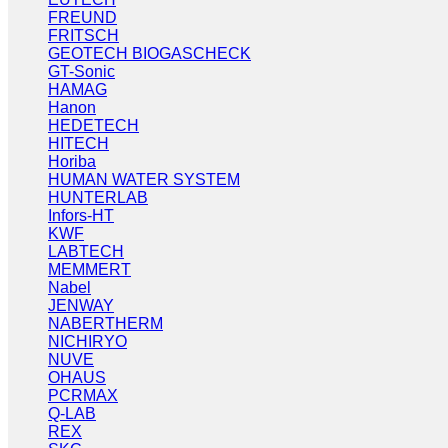
FREUND
FRITSCH
GEOTECH BIOGASCHECK
GT-Sonic
HAMAG
Hanon
HEDETECH
HITECH
Horiba
HUMAN WATER SYSTEM
HUNTERLAB
Infors-HT
KWF
LABTECH
MEMMERT
Nabel
JENWAY
NABERTHERM
NICHIRYO
NUVE
OHAUS
PCRMAX
Q-LAB
REX