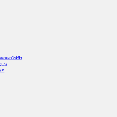
เตาเผาไฟฟ้า
-OES
-MS