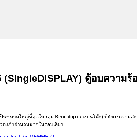
(SingleDISPLAY) ตู้อบความร้อ
งเป็นขนาดใหญ่ที่สุดในกลุ่ม Benchtop (วางบนโต๊ะ) ที่ยังคงความสะด
ละขวดแก้วจำนวนมากในรอบเดียว
ncubator IF75
,
MEMMERT