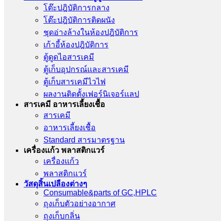
โต๊ะปฎิบัติการกลาง
โต๊ะปฎิบัติการติดผนัง
ชุดอ่างล้างในห้องปฎิบัติการ
เก้าอี้ห้องปฎิบัติการ
ตู้ดูดไอสารเคมี
ตู้เก็บอุปกรณ์เเละสารเคมี
ตู้เก็บสารเคมีไวไฟ
ผลงานติดตั้งเฟอร์นิเจอร์เเลป
สารเคมี อาหารเลี้ยงเชื้อ
สารเคมี
อาหารเลี้ยงเชื้อ
Standard สารมาตรฐาน
เครื่องเเก้ว พลาสติกแวร์
เครื่องเเก้ว
พลาสติกแวร์
วัสดุสิ้นเปลืองต่างๆ
Consumable&parts of GC,HPLC
ถุงเก็บตัวอย่างอากาศ
ถุงเก็บกลิ่น