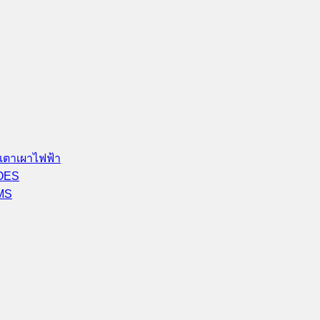
เตาเผาไฟฟ้า
-OES
-MS