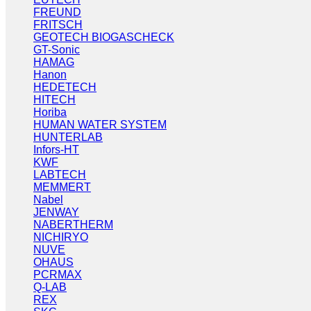
FREUND
FRITSCH
GEOTECH BIOGASCHECK
GT-Sonic
HAMAG
Hanon
HEDETECH
HITECH
Horiba
HUMAN WATER SYSTEM
HUNTERLAB
Infors-HT
KWF
LABTECH
MEMMERT
Nabel
JENWAY
NABERTHERM
NICHIRYO
NUVE
OHAUS
PCRMAX
Q-LAB
REX