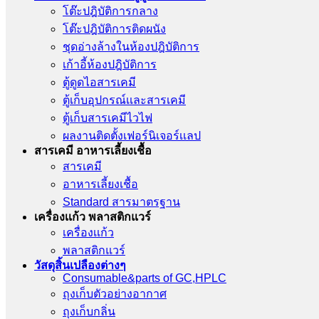
โต๊ะปฎิบัติการกลาง
โต๊ะปฎิบัติการติดผนัง
ชุดอ่างล้างในห้องปฎิบัติการ
เก้าอี้ห้องปฎิบัติการ
ตู้ดูดไอสารเคมี
ตู้เก็บอุปกรณ์เเละสารเคมี
ตู้เก็บสารเคมีไวไฟ
ผลงานติดตั้งเฟอร์นิเจอร์เเลป
สารเคมี อาหารเลี้ยงเชื้อ
สารเคมี
อาหารเลี้ยงเชื้อ
Standard สารมาตรฐาน
เครื่องเเก้ว พลาสติกแวร์
เครื่องเเก้ว
พลาสติกแวร์
วัสดุสิ้นเปลืองต่างๆ
Consumable&parts of GC,HPLC
ถุงเก็บตัวอย่างอากาศ
ถุงเก็บกลิ่น