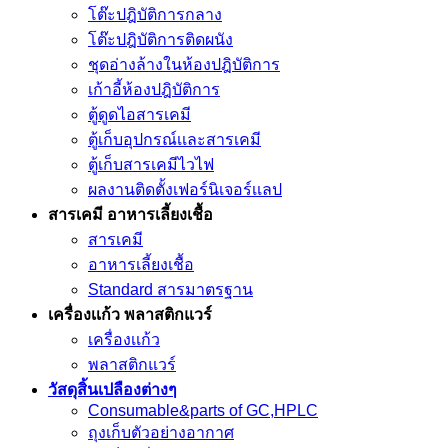
โต๊ะปฎิบัติการกลาง
โต๊ะปฎิบัติการติดผนัง
ชุดอ่างล้างในห้องปฎิบัติการ
เก้าอี้ห้องปฎิบัติการ
ตู้ดูดไอสารเคมี
ตู้เก็บอุปกรณ์เเละสารเคมี
ตู้เก็บสารเคมีไวไฟ
ผลงานติดตั้งเฟอร์นิเจอร์เเลป
สารเคมี อาหารเลี้ยงเชื้อ
สารเคมี
อาหารเลี้ยงเชื้อ
Standard สารมาตรฐาน
เครื่องเเก้ว พลาสติกแวร์
เครื่องเเก้ว
พลาสติกแวร์
วัสดุสิ้นเปลืองต่างๆ
Consumable&parts of GC,HPLC
ถุงเก็บตัวอย่างอากาศ