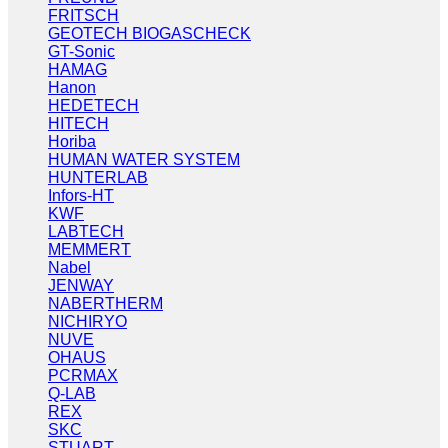
FRITSCH
GEOTECH BIOGASCHECK
GT-Sonic
HAMAG
Hanon
HEDETECH
HITECH
Horiba
HUMAN WATER SYSTEM
HUNTERLAB
Infors-HT
KWF
LABTECH
MEMMERT
Nabel
JENWAY
NABERTHERM
NICHIRYO
NUVE
OHAUS
PCRMAX
Q-LAB
REX
SKC
STUART