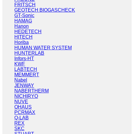
FRITSCH
GEOTECH BIOGASCHECK
GT-Sonic
HAMAG
Hanon
HEDETECH
HITECH
Horiba
HUMAN WATER SYSTEM
HUNTERLAB
Infors-HT
KWF
LABTECH
MEMMERT
Nabel
JENWAY
NABERTHERM
NICHIRYO
NUVE
OHAUS
PCRMAX
Q-LAB
REX
SKC
STUART